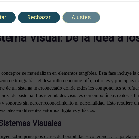
 trabajar con herramientas de inteligencia artificial de forma estratégi
ales, pero siempre bajo una dirección conceptual humana clara. La IA no 
tar
Rechazar
Ajustes
permite explorar múltiples direcciones en poco tiempo.
stema Visual: De la Idea a l
 conceptos se materializan en elementos tangibles. Esta fase incluye la c
seño de tipografías, el desarrollo de iconografía, patrones y principio
rte de un sistema interconectado donde todos los componentes se refu
 pieza del sistema. Las identidades visuales contemporáneas exitosas f
os y soportes sin perder reconocimiento ni personalidad. Esto requiere
uales en diferentes entornos digitales y físicos.
 Sistemas Visuales
uyen sobre principios claros de flexibilidad y coherencia. La paleta cro