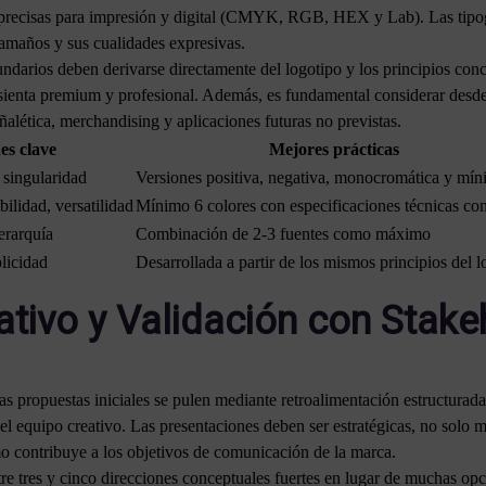
 precisas para impresión y digital (CMYK, RGB, HEX y Lab). Las tipog
 tamaños y sus cualidades expresivas.
undarios deben derivarse directamente del logotipo y los principios conc
 sienta premium y profesional. Además, es fundamental considerar desde e
ñalética, merchandising y aplicaciones futuras no previstas.
es clave
Mejores prácticas
, singularidad
Versiones positiva, negativa, monocromática y mí
bilidad, versatilidad
Mínimo 6 colores con especificaciones técnicas co
jerarquía
Combinación de 2-3 fuentes como máximo
plicidad
Desarrollada a partir de los mismos principios del l
ativo y Validación con Stak
las propuestas iniciales se pulen mediante retroalimentación estructurada
del equipo creativo. Las presentaciones deben ser estratégicas, no solo m
o contribuye a los objetivos de comunicación de la marca.
tre tres y cinco direcciones conceptuales fuertes en lugar de muchas opc