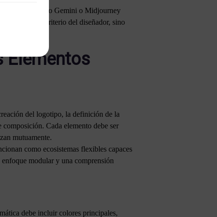
ca. Plataformas como Gemini o Midjourney
reemplaza el criterio del diseñador, sino
os Elementos
reación del logotipo, la definición de la
s de composición. Cada elemento debe ser
erzan mutuamente.
uncionan como ecosistemas flexibles capaces
 un enfoque modular y una comprensión
mática debe incluir colores principales,