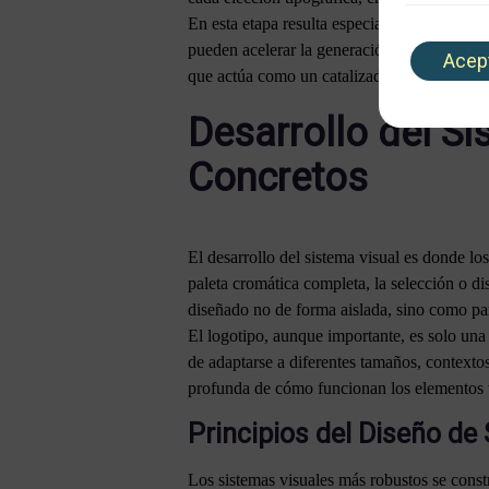
En esta etapa resulta especialmente valioso
pueden acelerar la generación de ideas visu
Acep
que actúa como un catalizador creativo que 
Desarrollo del Si
Concretos
El desarrollo del sistema visual es donde los
paleta cromática completa, la selección o di
diseñado no de forma aislada, sino como pa
El logotipo, aunque importante, es solo una
de adaptarse a diferentes tamaños, context
profunda de cómo funcionan los elementos vis
Principios del Diseño de
Los sistemas visuales más robustos se constr