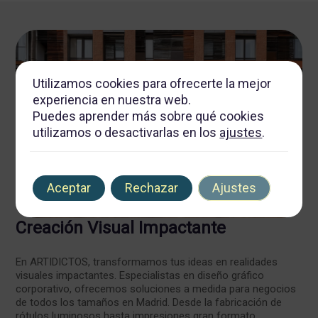
Utilizamos cookies para ofrecerte la mejor
experiencia en nuestra web.
Puedes aprender más sobre qué cookies
utilizamos o desactivarlas en los
ajustes
.
Aceptar
Rechazar
Ajustes
Creación Visual Impactante
En ARTIDICTOS, transformamos tus ideas en realidades
visuales impactantes. Especialistas en diseño gráfico
corporativo, ofrecemos soluciones a medida para negocios
de todos los tamaños en Madrid. Desde la fabricación de
rótulos luminosos hasta impresiones gran formato,