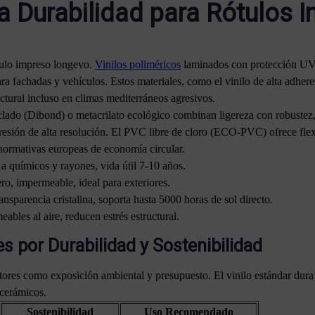
ta Durabilidad para Rótulos 
ótulo impreso longevo.
Vinilos poliméricos
laminados con protección UV d
ara fachadas y vehículos. Estos materiales, como el vinilo de alta adher
tural incluso en climas mediterráneos agresivos.
clado (Dibond) o metacrilato ecológico combinan ligereza con robustez
resión de alta resolución. El PVC libre de cloro (ECO-PVC) ofrece flexi
normativas europeas de economía circular.
a químicos y rayones, vida útil 7-10 años.
ro, impermeable, ideal para exteriores.
nsparencia cristalina, soporta hasta 5000 horas de sol directo.
ables al aire, reducen estrés estructural.
s por Durabilidad y Sostenibilidad
actores como exposición ambiental y presupuesto. El vinilo estándar dur
 cerámicos.
Sostenibilidad
Uso Recomendado