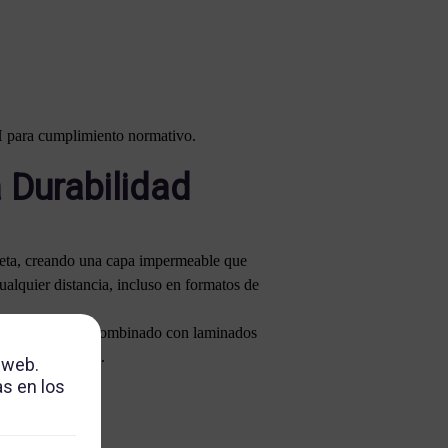
CH para cumplimiento normativo.
 Durabilidad
oleta, creando una capa impermeable que
ualquier distancia, incluso en formatos de
fundidad visual. Combinado con laminados
es tradicionales.
 web.
s en los