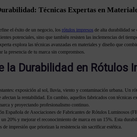
Durabilidad: Técnicas Expertas en Material
ine el éxito de un negocio, los
rótulos impresos
de alta durabilidad se
lientes potenciales, sino que también resisten las inclemencias del tiemp
 experta explora las técnicas avanzadas en materiales y diseño que com
ar la presencia de tu marca sin compromisos.
e la Durabilidad en Rótulos 
tantes: exposición al sol, lluvia, viento y contaminación urbana. Un ró
afectan la rentabilidad. En cambio, aquellos fabricados con técnicas ex
 marca y proyectando profesionalismo continuo.
ación Española de Asociaciones de Fabricantes de Rótulos Luminosos 
a un 20% y mejorar el reconocimiento de marca en un 15%. Esta durabili
 de impresión que priorizan la resistencia sin sacrificar estética.