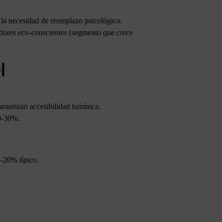
la necesidad de reemplazo psicológico.
midores eco-conscientes (segmento que crece
I
antizan accesibilidad lumínica.
20-30%.
5-20% típico.