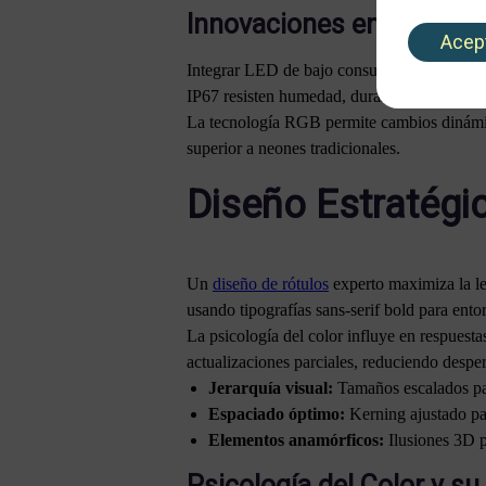
Innovaciones en Ilumina
Acep
Integrar LED de bajo consumo (menos de 10W
IP67 resisten humedad, durando 50.000 hor
La tecnología RGB permite cambios dinámico
superior a neones tradicionales.
Diseño Estratégi
Un
diseño de rótulos
experto maximiza la le
usando tipografías sans-serif bold para ento
La psicología del color influye en respuesta
actualizaciones parciales, reduciendo despe
Jerarquía visual:
Tamaños escalados pa
Espaciado óptimo:
Kerning ajustado pa
Elementos anamórficos:
Ilusiones 3D p
Psicología del Color y su