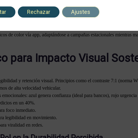
ción LED Sostenible
tar
Rechazar
Ajustes
/m²) en rótulos impresos amplifica el impacto nocturno sin elevar fac
as.
s de color vía app, adaptándose a campañas estacionales mientras man
co para Impacto Visual Soste
gibilidad y retención visual. Principios como el contraste 7:1 (norma 
rnos de alta velocidad vehicular.
s emocionales: azul genera confianza (ideal para bancos), rojo urgencia 
rdicios en un 40%.
ra foco inmediato.
ra legibilidad en movimiento.
ara viralidad en redes.
 Rol en la Durabilidad Percibida