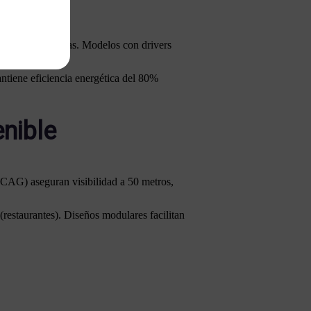
turas energéticas. Modelos con drivers
tiene eficiencia energética del 80%
nible
WCAG) aseguran visibilidad a 50 metros,
(restaurantes). Diseños modulares facilitan