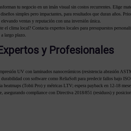
ansforman tu negocio en un imán visual sin costos recurrentes. Elige mat
seños simples pero impactantes, para resultados que duran años. Prioriz
elevando ventas y reputación con una inversión única.
te el clima local? Contacta expertos locales para presupuestos persona
 a largo plazo.
Expertos y Profesionales
 impresión UV con laminados nanocerámicos (resistencia abrasión A
 durabilidad con software como ReliaSoft para predecir fallos bajo ISO
a heatmaps (Tobii Pro) y métricas LTV; espera payback en 12-18 meses
e, asegurando compliance con Directiva 2018/851 (residuos) y posic