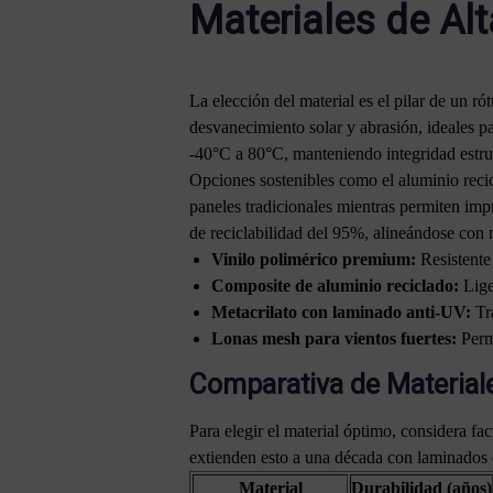
Materiales de Al
La elección del material es el pilar de un r
desvanecimiento solar y abrasión, ideales p
-40°C a 80°C, manteniendo integridad estruc
Opciones sostenibles como el aluminio reci
paneles tradicionales mientras permiten imp
de reciclabilidad del 95%, alineándose con 
Vinilo polimérico premium:
Resistente 
Composite de aluminio reciclado:
Lige
Metacrilato con laminado anti-UV:
Tra
Lonas mesh para vientos fuertes:
Perme
Comparativa de Materiale
Para elegir el material óptimo, considera f
extienden esto a una década con laminados
Material
Durabilidad (años)