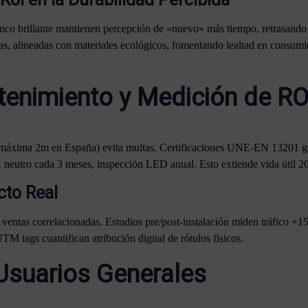
co brillante mantienen percepción de «nuevo» más tiempo, retrasando 
rras, alineadas con materiales ecológicos, fomentando lealtad en consu
enimiento y Medición de RO
a máxima 2m en España) evita multas. Certificaciones UNE-EN 13201 gar
 neutro cada 3 meses, inspección LED anual. Esto extiende vida útil 
cto Real
entas correlacionadas. Estudios pre/post-instalación miden tráfico +1
 tags cuantifican atribución digital de rótulos físicos.
Usuarios Generales