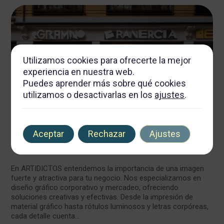
Utilizamos cookies para ofrecerte la mejor
experiencia en nuestra web.
Puedes aprender más sobre qué cookies
utilizamos o desactivarlas en los
ajustes
.
Aceptar
Rechazar
Ajustes
Diseño Gráfico y Rótulos
En ARTIDICTOS entendemos la importancia de una imagen
fuerte y atractiva para tu negocio. Nos especializamos en
diseño gráfico corporativo y mercadeo, ofreciendo
soluciones creativas y efectivas. Desde la impresión de
material gráfico hasta rótulos luminosos y letras corpóreas,
cada detalle cuenta...