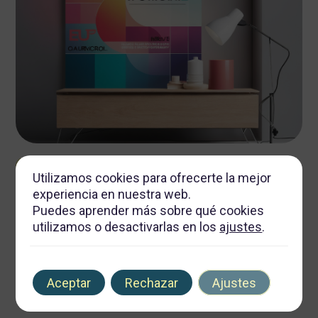
febrero 14, 2026
Autor
Tags
Utilizamos cookies para ofrecerte la mejor
Transformación visual: el impacto del diseño de rótulos en la
experiencia en nuestra web.
percepción del cliente
Puedes aprender más sobre qué cookies
utilizamos o desactivarlas en los
ajustes
.
8 min de lectura
Aceptar
Rechazar
Ajustes