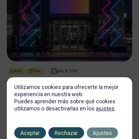
julio 8, 2026
Autor
Tags
Rótulos Luminosos de Alto Impacto: Técnicas Expertas en
Utilizamos cookies para ofrecerte la mejor
Iluminación LED y Diseño para Potenciar la Identidad Visual
Nocturna
experiencia en nuestra web.
Puedes aprender más sobre qué cookies
7 min de lectura
utilizamos o desactivarlas en los
ajustes
.
Aceptar
Rechazar
Ajustes