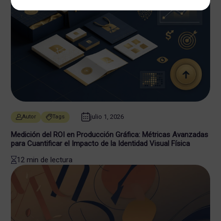
julio 1, 2026
Autor
Tags
Medición del ROI en Producción Gráfica: Métricas Avanzadas
para Cuantificar el Impacto de la Identidad Visual Física
12 min de lectura