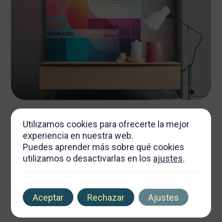
febrero 14, 2026
Autor
Tags
Utilizamos cookies para ofrecerte la mejor
Transformación visual: el impacto del diseño de rótulos en la
experiencia en nuestra web.
percepción del cliente
Puedes aprender más sobre qué cookies
utilizamos o desactivarlas en los
ajustes
.
8 min de lectura
Aceptar
Rechazar
Ajustes