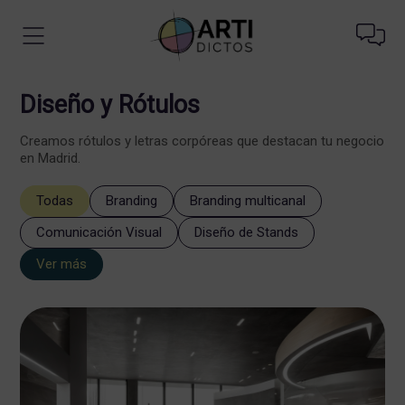
Diseño y Rótulos
Creamos rótulos y letras corpóreas que destacan tu negocio
en Madrid.
Todas
Branding
Branding multicanal
Comunicación Visual
Diseño de Stands
Ver más