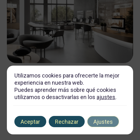
diciembre 3, 2024
Autor
Tags
Utilizamos cookies para ofrecerte la mejor
experiencia en nuestra web.
Descubre las tendencias en diseño gráfico corporativo 2023
Puedes aprender más sobre qué cookies
3 min de lectura
utilizamos o desactivarlas en los
ajustes
.
Aceptar
Rechazar
Ajustes