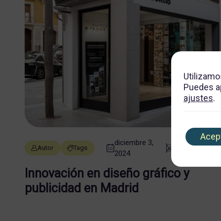
Utilizamo
Puedes ap
ajustes
.
Acep
diciembre 3,
2 min de
Autor
Tags
2024
lectura
Innovación en diseño gráfico y
publicidad en Madrid