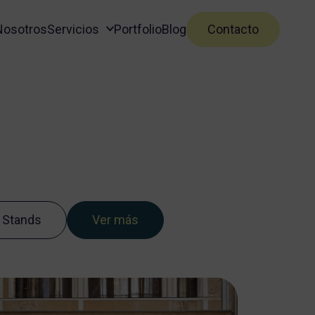
Nosotros
Servicios
Portfolio
Blog
Contacto
 Stands
Ver más