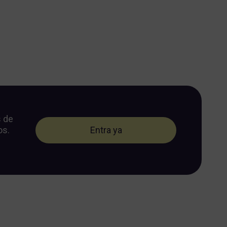
s de
os.
Entra ya