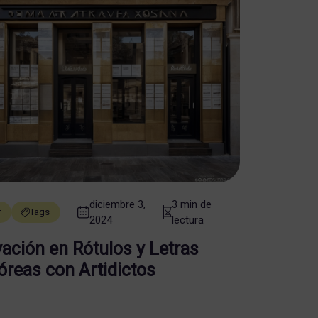
diciembre 3,
3 min de
r
Tags
2024
lectura
ación en Rótulos y Letras
óreas con Artidictos