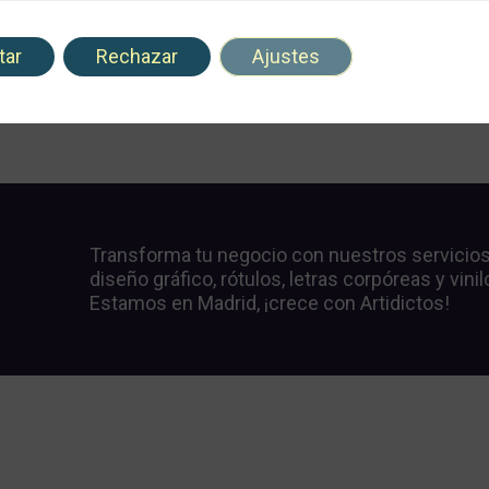
tar
Rechazar
Ajustes
Transforma tu negocio con nuestros servicio
diseño gráfico, rótulos, letras corpóreas y vinil
Estamos en Madrid, ¡crece con Artidictos!