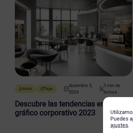
diciembre 3,
3 min de
Autor
Tags
2024
lectura
Descubre las tendencias en diseño
gráfico corporativo 2023
Utilizamo
Puedes ap
ajustes
.