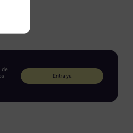
s de
os.
Entra ya