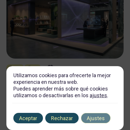
mayo 27, 2026
Autor
Tags
Utilizamos cookies para ofrecerte la mejor
Integración de Branding en el Diseño de Stands: Estrategias
experiencia en nuestra web.
Expertas para Crear Experiencias Inmersivas y Generar
Puedes aprender más sobre qué cookies
Conversión
utilizamos o desactivarlas en los
ajustes
.
12 min de lectura
Aceptar
Rechazar
Ajustes