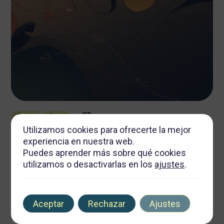
junio 24, 2026
Autor
Tags
Utilizamos cookies para ofrecerte la mejor
El Poder de la Narrativa Visual en la Construcción de Marcas
experiencia en nuestra web.
Duraderas: Enfoques Creativos en Diseño Gráfico y
Puedes aprender más sobre qué cookies
Producción Integral
utilizamos o desactivarlas en los
ajustes
.
12 min de lectura
Aceptar
Rechazar
Ajustes